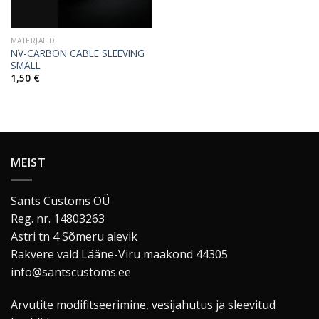
MATERJALID
NV-CARBON CABLE SLEEVING
SMALL
1,50
€
MEIST
Sants Customs OÜ
Reg. nr. 14803263
Astri tn 4 Sõmeru alevik
Rakvere vald Lääne-Viru maakond 44305
info@santscustoms.ee
Arvutite modifitseerimine, vesijahutus ja sleevitud