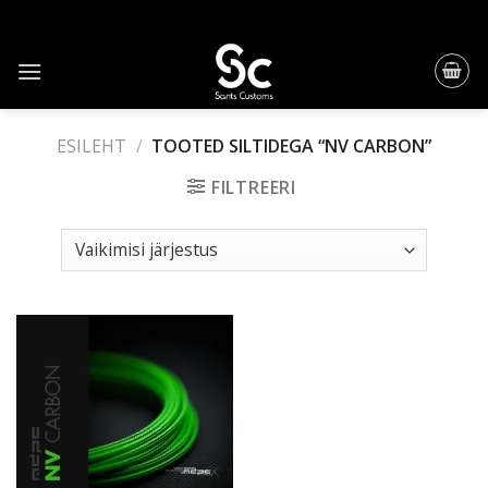
Skip
to
content
ESILEHT
/
TOOTED SILTIDEGA “NV CARBON”
FILTREERI