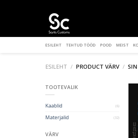
Skip
to
content
ESILEHT
TEHTUD TÖÖD
POOD
MEIST
K
ESILEHT
/
PRODUCT VÄRV
/
SIN
TOOTEVALIK
Kaablid
(6)
Materjalid
(32)
VÄRV