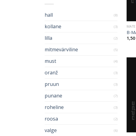
hall
(8)
kollane
MATE
(3)
B-M
lilla
1,5
(2)
mitmevärviline
(5)
must
(4)
oranž
(3)
pruun
(3)
punane
(7)
roheline
(3)
roosa
(2)
valge
(6)