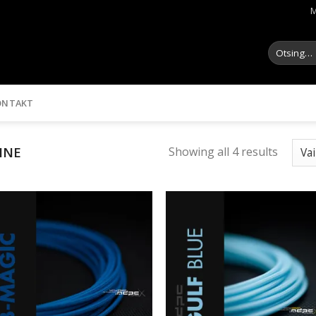
M
Otsi:
ONTAKT
INE
Showing all 4 results