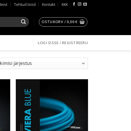
eist
Tehtud tööd
Kontakt
KKK
OSTUKORV /
0,00
€
LOGI SISSE / REGISTREERU