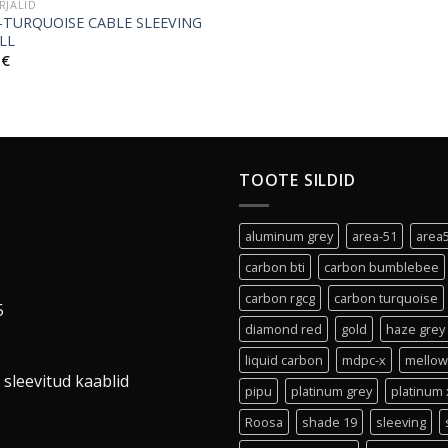
RJALID
-TURQUOISE CABLE SLEEVING
LL
0
€
TOOTE SILDID
aluminum grey
area-51
area
carbon bti
carbon bumblebee
carbon rgcg
carbon turquoise
5
diamond red
gold
haze grey
liquid carbon
mdpc-x
mellow
 sleevitud kaablid
pipu
platinum grey
platinum 
Roosa
shade 19
sleeving