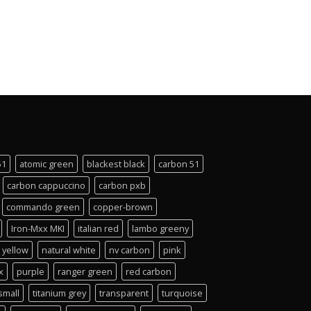
51
atomic green
blackest black
carbon 51
carbon cappuccino
carbon pxb
commando green
copper-brown
Iron-Mxx MKI
italian red
lambo greeny
 yellow
natural white
nv carbon
pink
x
purple
ranger green
red carbon
small
titanium grey
transparent
turquoise