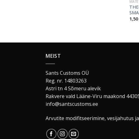
MATE
THE
SMA
1,5
MEIST
Sants Customs OÜ
Reg. nr. 14803263
Astri tn 4 Sõmeru alevik
Rakvere vald Lääne-Viru maakond 4430
info@santscustoms.ee
Arvutite modifitseerimine, vesijahutus ja