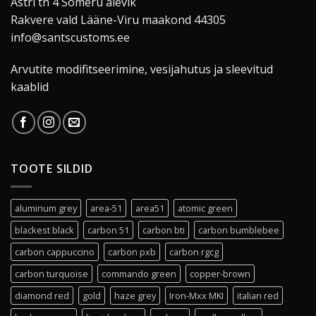
Astri tn 4 Sõmeru alevik
Rakvere vald Lääne-Viru maakond 44305
info@santscustoms.ee
Arvutite modifitseerimine, vesijahutus ja sleevitud
kaablid
TOOTE SILDID
aluminum grey
area-51
area51
atomic green
blackest black
carbon 51
carbon bti
carbon bumblebee
carbon cappuccino
carbon pxb
carbon rgcg
carbon turquoise
commando green
copper-brown
diamond red
gold
haze grey
Iron-Mxx MKI
italian red