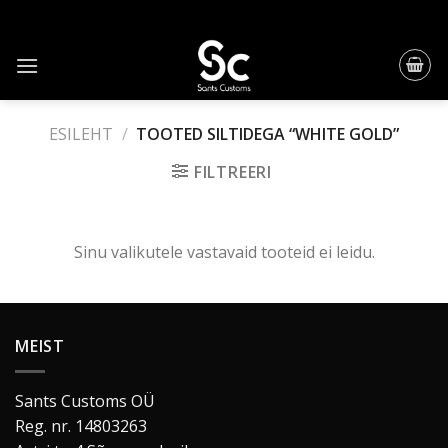
Skip
to
content
ESILEHT
/
TOOTED SILTIDEGA “WHITE GOLD”
FILTREERI
Sinu valikutele vastavaid tooteid ei leidu.
MEIST
Sants Customs OÜ
Reg. nr. 14803263