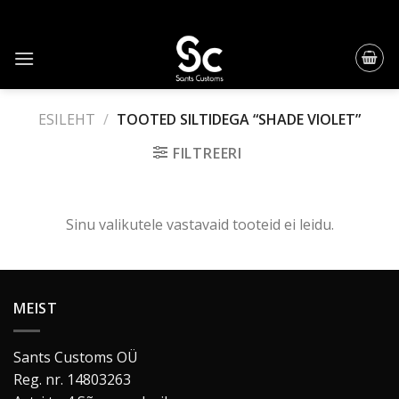
Skip
to
content
ESILEHT
/
TOOTED SILTIDEGA “SHADE VIOLET”
FILTREERI
Sinu valikutele vastavaid tooteid ei leidu.
MEIST
Sants Customs OÜ
Reg. nr. 14803263