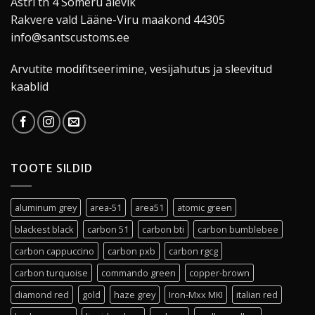
Astri tn 4 Sõmeru alevik
Rakvere vald Lääne-Viru maakond 44305
info@santscustoms.ee
Arvutite modifitseerimine, vesijahutus ja sleevitud
kaablid
TOOTE SILDID
aluminum grey
area-51
area51
atomic green
blackest black
carbon 51
carbon bti
carbon bumblebee
carbon cappuccino
carbon pxb
carbon rgcg
carbon turquoise
commando green
copper-brown
diamond red
gold
haze grey
Iron-Mxx MKI
italian red