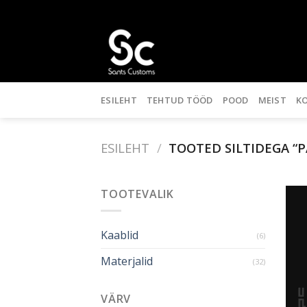
Skip
to
content
ESILEHT
TEHTUD TÖÖD
POOD
MEIST
K
ESILEHT
/
TOOTED SILTIDEGA “
TOOTEVALIK
Kaablid
(6)
Materjalid
(32)
VÄRV