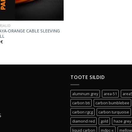
RJALID
AYA-ORANGE CABLE SLEEVING
LL
0
€
TOOTE SILDID
aluminum grey
area-51
area
carbon bti
carbon bumblebee
carbon rgcg
carbon turquoise
5
diamond red
gold
haze grey
liquid carbon
mdpc-x
mellow