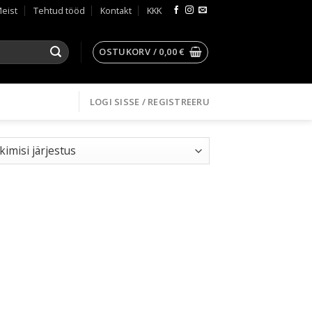
eist
Tehtud tööd
Kontakt
KKK
OSTUKORV /
0,00
€
LOGI SISSE / REGISTREERU