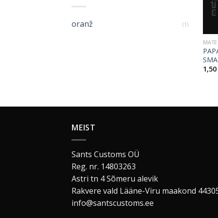
oranž
(1)
MATE
PAP
SMA
1,5
MEIST
Sants Customs OÜ
Reg. nr. 14803263
Astri tn 4 Sõmeru alevik
Rakvere vald Lääne-Viru maakond 4430
info@santscustoms.ee