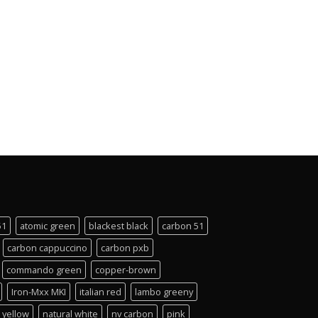
51
atomic green
blackest black
carbon 51
carbon cappuccino
carbon pxb
commando green
copper-brown
Iron-Mxx MKI
italian red
lambo greeny
 yellow
natural white
nv carbon
pink