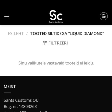
Skip
to
content
ESILEHT
/
TOOTED SILTIDEGA “LIQUID DIAMOND”
FILTREERI
Sinu valikutele vastavaid tooteid ei leidu.
MEIST
Sants Customs OÜ
Reg. nr. 14803263