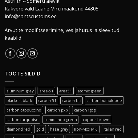
Astri tn 4 Sõmeru alevik
Rakvere vald Lääne-Viru maakond 44305
info@santscustoms.ee
Arvutite modifitseerimine, vesijahutus ja sleevitud
kaablid
TOOTE SILDID
aluminum grey
area-51
area51
atomic green
blackest black
carbon 51
carbon bti
carbon bumblebee
carbon cappuccino
carbon pxb
carbon rgcg
carbon turquoise
commando green
copper-brown
diamond red
gold
haze grey
Iron-Mxx MKI
italian red