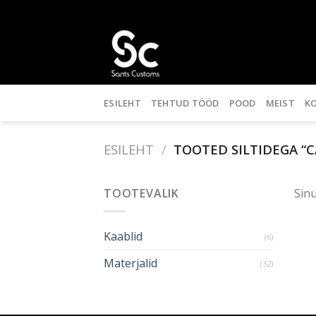
Skip
to
content
ESILEHT
TEHTUD TÖÖD
POOD
MEIST
K
ESILEHT
/
TOOTED SILTIDEGA 
TOOTEVALIK
Sinu
Kaablid
(6)
Materjalid
(32)