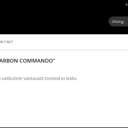
M
Otsi:
ONTAKT
“CARBON COMMANDO”
 valikutele vastavaid tooteid ei leidu.