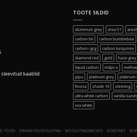
TOOTE SILDID
aluminum grey
area-51
area
carbon bti
carbon bumblebee
carbon rgcg
carbon turquoise
5
diamond red
gold
haze grey
liquid carbon
mdpc-x
mellow
 sleevitud kaablid
pipu
platinum grey
platinum 
Roosa
shade 19
sleeving
ultra white carbon
vanilla-sand
xxx white
D TÖÖD
PRIVAATSUSPOLIITIKA
MÜÜGITINGIMUSED
KONTAKT
KÜP