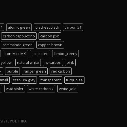
51
atomic green
blackest black
carbon 51
carbon cappuccino
carbon pxb
commando green
copper-brown
Iron-Mxx MKI
italian red
lambo greeny
 yellow
natural white
nv carbon
pink
x
purple
ranger green
red carbon
small
titanium grey
transparent
turquoise
s
vivid violet
white carbon x
white gold
SISTEPOLIITIKA