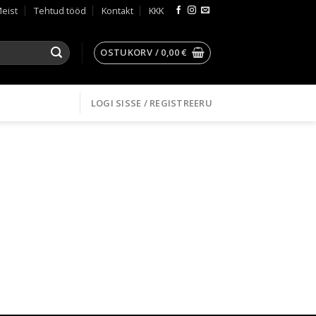
eist
Tehtud tööd
Kontakt
KKK
OSTUKORV /
0,00
€
LOGI SISSE / REGISTREERU