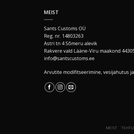
MEIST
Sants Customs OÜ
Reg. nr. 14803263
Astri tn 4 Sõmeru alevik
Rakvere vald Lääne-Viru maakond 4430
info@santscustoms.ee
Arvutite modifitseerimine, vesijahutus ja
MEIST
TEHTU