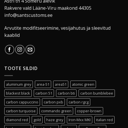
Astri tn 4 Sõmeru alevik
Rakvere vald Lääne-Viru maakond 44305
info@santscustoms.ee
Arvutite modifitseerimine, vesijahutus ja sleevitud
kaablid
TOOTE SILDID
aluminum grey
area-51
area51
atomic green
blackest black
carbon 51
carbon bti
carbon bumblebee
carbon cappuccino
carbon pxb
carbon rgcg
carbon turquoise
commando green
copper-brown
diamond red
gold
haze grey
Iron-Mxx MKI
italian red