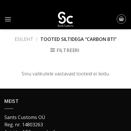
Skip
to
content
ESILEHT
/
TOOTED SILTIDEGA “CARBON BTI”
FILTREERI
Sinu valikutele vastavaid tooteid ei leidu.
MEIST
Sants Customs OÜ
Reg. nr. 14803263