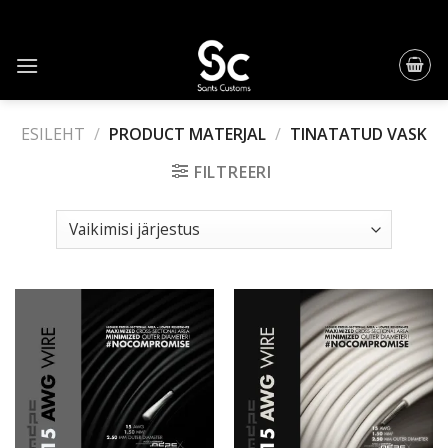
Skip
to
content
ESILEHT
/
PRODUCT MATERJAL
/
TINATATUD VASK
FILTREERI