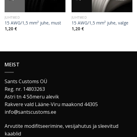
JUHTMED
JUHTMED
15 AWG/1,5 mm² juhe, must
15 AWG/1,5 mm² juhe, valge
1,20
€
1,20
€
MEIST
Sants Customs OÜ
Reg. nr. 14803263
Astri tn 4 Sõmeru alevik
Rakvere vald Lääne-Viru maakond 44305
info@santscustoms.ee
Arvutite modifitseerimine, vesijahutus ja sleevitud
kaablid